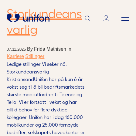
Storkundeans
varlig
By
Frida Mathisen
In
07.11.2025
Karriere
Stillinger
Produkter og Tjenester
Ledige stillinger Vi søker nå:
Storkundeansvarlig
Kundeservice
KristiansandUnifon har på kun 6 år
vokst seg til å bli bedriftsmarkedets
Spørsmål og Svar
største mobilutfordrer til Telenor og
Telia. Vi er fortsatt i vekst og har
Om Unifon
alltid behov for flere dyktige
kollegaer. Unifon har i dag 160.000
Aktuelt
mobilkunder og 25.000 fornøyde
bedrifter, selskapets hovedkontor er