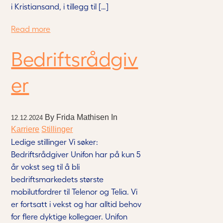
Kontakt
i Kristiansand, i tillegg til […]
Logg inn
Read more
Bedriftsrådgiv
Bli kunde
er
Referansekunder
By
Frida Mathisen
In
12.12.2024
Karriere
Stillinger
Bærekraft
Ledige stillinger Vi søker:
Bedriftsrådgiver Unifon har på kun 5
år vokst seg til å bli
bedriftsmarkedets største
mobilutfordrer til Telenor og Telia. Vi
er fortsatt i vekst og har alltid behov
for flere dyktige kollegaer. Unifon