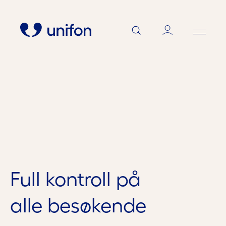
Produkter og Tjenester
Kundeservice
Full kontroll på
Spørsmål og Svar
alle besøkende
Om Unifon